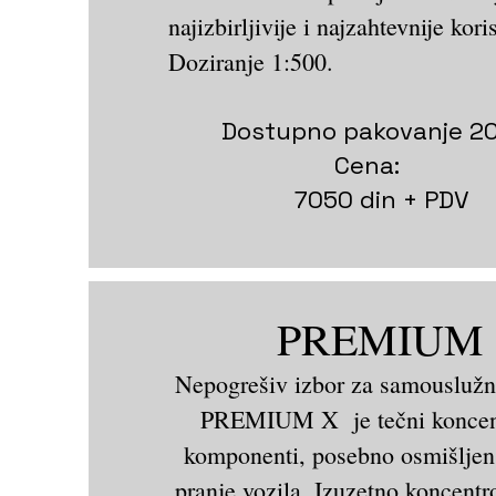
najizbirljivije i najzahtevnije kori
Doziranje 1:500.
Dostupno pakovanje 20 
Cena:
7050 din + PDV
PREMIUM
Nepogrešiv izbor za samouslužn
PREMIUM X je tečni koncentr
komponenti, posebno osmišljen
pranje vozila. Izuzetno koncentr