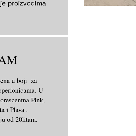
je proizvodima
OAM
na u boji za
operionicama. U
uorescentna Pink,
a i Plava .
u od 20litara.