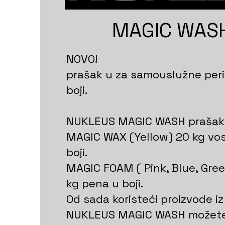
MAGIC WAS
NOVO!
prašak u za samouslužne peri
boji.
NUKLEUS MAGIC WASH prašak 
MAGIC WAX (Yellow) 20 kg vos
boji.
MAGIC FOAM ( Pink, Blue, Gree
kg pena u boji.
Od sada koristeći proizvode iz
NUKLEUS MAGIC WASH možete i