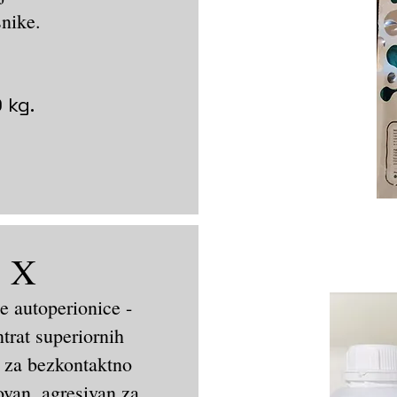
snike.
kg.
 X
e autoperionice -
at superiornih
 za bezkontaktno
ovan, agresivan za