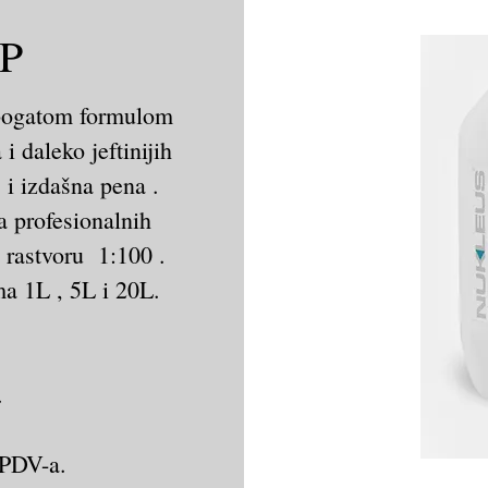
OP
ogatom formulom
i daleko jeftinijih
 i izdašna pena .
a profesionalnih
 rastvoru 1:100 .
a 1L , 5L i 20L.
.
 PDV-a.