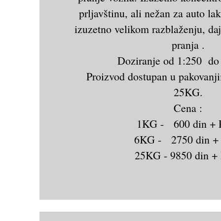
prljavštinu, ali nežan za auto la
izuzetno velikom razblaženju, daj
pranja .
Doziranje od 1:250 do
Proizvod dostupan u pakovan
25KG.
Cena :
1KG - 600 din +
6KG - 2750 din +
25KG - 9850 din +