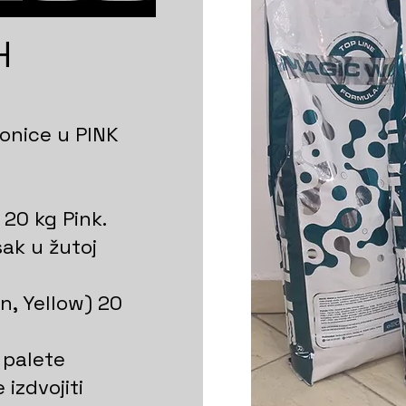
H
onice u PINK
20 kg Pink.
ak u žutoj
n, Yellow) 20
 palete
zdvojiti