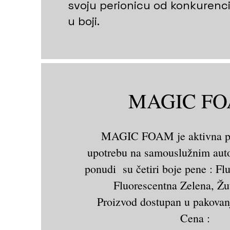
svoju perionicu od konkurenci
u boji.
MAGIC F
MAGIC FOAM je aktivna pe
upotrebu na samouslužnim aut
ponudi su četiri boje pene : Fl
Fluorescentna Zelena, Žut
Proizvod dostupan u pakovanj
Cena :