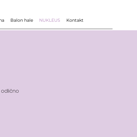
na
Balon hale
NUKLEUS
Kontakt
g
 odlično