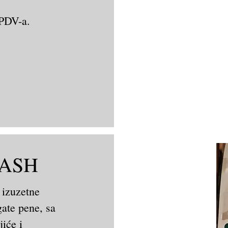
.
 PDV-a.
WASH
 izuzetne
gate pene, sa
jiće i