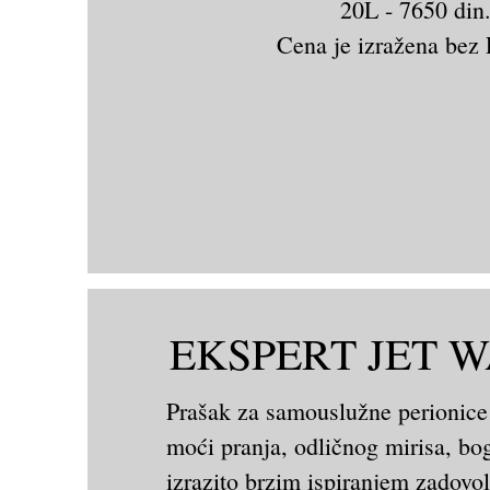
20L - 7650 din
Cena je izražena bez
EKSPERT JET 
Prašak za samouslužne perionice
moći pranja, odličnog mirisa, bo
izrazito brzim ispiranjem zadovol