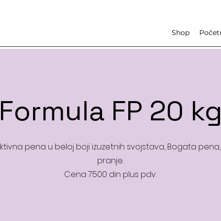
Shop
Počet
Formula FP 20 k
tivna pena u beloj boji izuzetnih svojstava, Bogata pena,
pranje.
Cena 7500 din plus pdv.