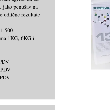
k, jako penušav na
e odlične rezultate
 1:500 .
jima 1KG, 6KG i
 PDV
 PDV
 PDV