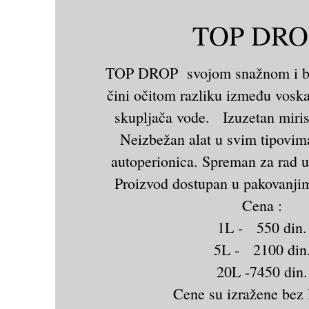
TOP DR
TOP DROP svojom snažnom i b
čini očitom razliku između voska 
skupljača vode. Izuzetan miris
Neizbežan alat u svim tipovim
autoperionica. Spreman za rad u
Proizvod dostupan u pakovanjim
Cena :
1L - 550 din.
5L - 2100 din
20L -7450 din.
Cene su izražene bez